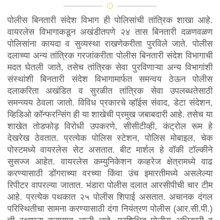
घ्या
पोलीस बिनतारी संदेश विभाग ही पोलिसांची तांत्रिक शाखा आहे.
वायरलेस विभागाकडून अखंडीतपणे २४ तास बिनतारी दळणवळण
चक्षु - संशयित फसवणूक आणि
पोलिसांना कायदा व सुव्यस्था राखणेकरीता पुरविले जाते. पोलीस
दलाच्या अन्य तांत्रिक गरजांकरीता पोलीस बिनतारी संदेश विभागाची
अवांछित व्यावसायिक संप्रेषणाची
मदत घेतली जाते, तसेच तांत्रिक सेवा पुरविणाऱ्या अन्य विभागांशी
संस्थांशी बिनतारी संदेश विभागामार्फत समन्वय ठेऊन पोलीस
तक्रार करा
दलाकरिता अखंडित व सुरळीत तांत्रिक सेवा उपलब्धतेसाठी
समन्व्यय ठेवला जातो. विविध प्रकारचे व्हॉईस संवाद, डेटा संदेशन,
तुमच्या नावावरील मोबाईल कनेक्शन
व्हिडिओ कॉन्फरन्सिंग ही या शाखेची प्रमुख जबाबदारी आहे. तसेच या
शाखेत तोडफोड़ विरोधी उपकरणे, सीसीटीव्ही, कंट्रोल रूम हे
जाणून घ्या
देखरेख ठेवतात. प्रत्येक पोलिस स्टेशन, पोलिस मोबाइल, चेक
पोस्टमध्ये वायरलेस सेट असतात. बीट मार्शल हे वॉकी टॉल्कीने
हरवलेला / चोरलेला मोबाईल ब्लॉक
सुसज्ज आहेत. वायरलेस कम्युनिकेशन कव्हरेज क्षेत्रामध्ये वाढ
करण्यासाठी डोंगराच्या वरच्या किंवा उंच इमारतीमध्ये असलेल्या
रिपीटर वापरल्या जातात. भंडारा पोलीस दलात आरसीपीची चार टीम
करण्याची विनंती
आहे. प्रत्येक पथकात २५ पोलीस शिपाई असतात. अचानक दंगल
परिस्थितीचा सामना करण्यासाठी दंगा नियंत्रण पोलीस (आर.सी.पी.)
नागरिकांकरिता