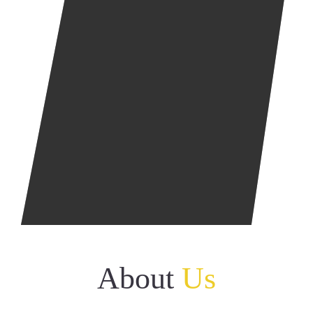
उपक्रम
उत्कृष्ट कामगिरी
छायाचित्र संग्रह
संपर्क
ई-तक्रार करा
नॅशनल सायबर क्राईम रिपोर्टिंग
पोर्टल
About
Us
तुमच्या तक्रारीचा ऑनलाइन मागोवा