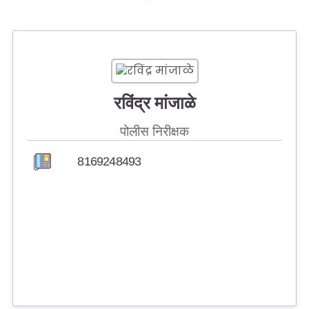
अधिनियम
सायबर सुरक्षा आणि जनजागृती
उपयुक्त संकेतस्थळे
रविंद्र मांजाळे
जागरुक नागरिक
पोलीस निरीक्षक
नेहमीचे प्रश्न
8169248493
सुरक्षा टिपा
पोलीस विभाग
ई-दरबार ऑनलाइन तक्रार प्रणाली
आरोग्यम प्रणाली