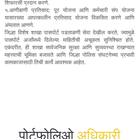
महाराष्ट्र लोकसेवा हक्क
शिफारसी प्रदान करणे.
५.आणीबाणी प्रतिसाद: पूर योजना आणि कर्मचारी संप योजना
अधिनियम
यासारख्या आपत्कालीन प्रतिसाद योजना विकसित करणे आणि
अंमलात आणणे.
सायबर सुरक्षा आणि जनजागृती
जिल्हा विशेष शाखा पासपोर्ट पडताळणी सेवा देखील करते, ज्यामुळे
पासपोर्ट अर्जांमध्ये दिलेल्या माहितीची अचूकता सुनिश्चित होते.
उपयुक्त संकेतस्थळे
एकंदरीत, ही शाखा सार्वजनिक सुरक्षा आणि सुव्यवस्था राखण्यात
महत्त्वाची भूमिका बजावते आणि जिल्हा पोलिस संघटनेच्या प्रभावी
जागरुक नागरिक
कामकाजासाठी तिची कार्ये आवश्यक आहेत.
नेहमीचे प्रश्न
सुरक्षा टिपा
पोलीस विभाग
ई-दरबार ऑनलाइन तक्रार प्रणाली
पोर्टफोलिओ
अधिकारी