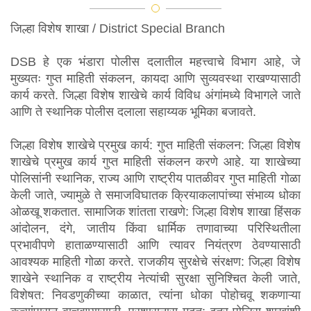
तुमच्या तक्रारीचा ऑनलाइन मागोवा
जिल्हा विशेष शाखा / District Special Branch
घ्या
DSB हे एक भंडारा पोलीस दलातील महत्त्वाचे विभाग आहे, जे
मुख्यतः गुप्त माहिती संकलन, कायदा आणि सुव्यवस्था राखण्यासाठी
चक्षु - संशयित फसवणूक आणि
कार्य करते. जिल्हा विशेष शाखेचे कार्य विविध अंगांमध्ये विभागले जाते
आणि ते स्थानिक पोलीस दलाला सहाय्यक भूमिका बजावते.
अवांछित व्यावसायिक संप्रेषणाची
जिल्हा विशेष शाखेचे प्रमुख कार्य: गुप्त माहिती संकलन: जिल्हा विशेष
तक्रार करा
शाखेचे प्रमुख कार्य गुप्त माहिती संकलन करणे आहे. या शाखेच्या
पोलिसांनी स्थानिक, राज्य आणि राष्ट्रीय पातळीवर गुप्त माहिती गोळा
तुमच्या नावावरील मोबाईल कनेक्शन
केली जाते, ज्यामुळे ते समाजविघातक क्रियाकलापांच्या संभाव्य धोका
ओळखू शकतात. सामाजिक शांतता राखणे: जिल्हा विशेष शाखा हिंसक
जाणून घ्या
आंदोलन, दंगे, जातीय किंवा धार्मिक तणावाच्या परिस्थितीला
प्रभावीपणे हाताळण्यासाठी आणि त्यावर नियंत्रण ठेवण्यासाठी
हरवलेला / चोरलेला मोबाईल ब्लॉक
आवश्यक माहिती गोळा करते. राजकीय सुरक्षेचे संरक्षण: जिल्हा विशेष
शाखेने स्थानिक व राष्ट्रीय नेत्यांची सुरक्षा सुनिश्चित केली जाते,
करण्याची विनंती
विशेषत: निवडणुकीच्या काळात, त्यांना धोका पोहोचवू शकणाऱ्या