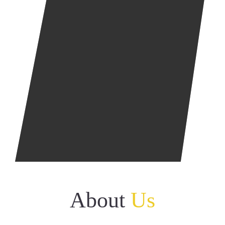
भंडारा पोलीस नकाशा
उपक्रम
उत्कृष्ट कामगिरी
छायाचित्र संग्रह
संपर्क
ई-तक्रार करा
नॅशनल सायबर क्राईम रिपोर्टिंग
About
Us
पोर्टल