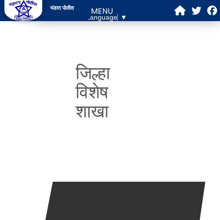
भंडारा पोलीस
MENU
Select Language
▼
जिल्हा
विशेष
शाखा
आमचे ध्येय
वरिष्ठ पोलीस अधिकारी