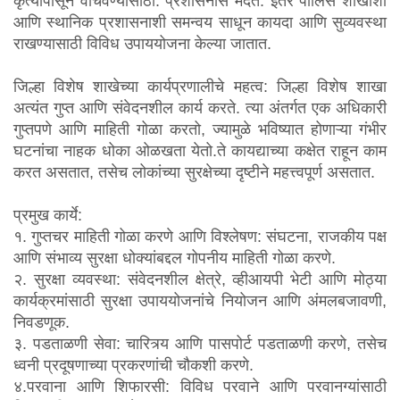
कृत्यांपासून वाचवण्यासाठी. प्रशासनास मदत: इतर पोलिस शाखांशी
आणि स्थानिक प्रशासनाशी समन्वय साधून कायदा आणि सुव्यवस्था
नागरिकांकरिता
राखण्यासाठी विविध उपाययोजना केल्या जातात.
पोलीस भरती प्रक्रिया
जिल्हा विशेष शाखेच्या कार्यप्रणालीचे महत्व: जिल्हा विशेष शाखा
अत्यंत गुप्त आणि संवेदनशील कार्य करते. त्या अंतर्गत एक अधिकारी
२०२४-२०२५
गुप्तपणे आणि माहिती गोळा करतो, ज्यामुळे भविष्यात होणाऱ्या गंभीर
घटनांचा नाहक धोका ओळखता येतो.ते कायद्याच्या कक्षेत राहून काम
करत असतात, तसेच लोकांच्या सुरक्षेच्या दृष्टीने महत्त्वपूर्ण असतात.
संपूर्ण डॅशबोर्ड बघा
प्रमुख कार्ये:
आपले अभिप्राय कडवा
१. गुप्तचर माहिती गोळा करणे आणि विश्लेषण: संघटना, राजकीय पक्ष
आणि संभाव्य सुरक्षा धोक्यांबद्दल गोपनीय माहिती गोळा करणे.
महाराष्ट्र लोकसेवा हक्क कायदा
२. सुरक्षा व्यवस्था: संवेदनशील क्षेत्रे, व्हीआयपी भेटी आणि मोठ्या
कार्यक्रमांसाठी सुरक्षा उपाययोजनांचे नियोजन आणि अंमलबजावणी,
माहिती अधिकार अधिनियम (RTI)
निवडणूक.
३. पडताळणी सेवा: चारित्र्य आणि पासपोर्ट पडताळणी करणे, तसेच
2005 कायदा
ध्वनी प्रदूषणाच्या प्रकरणांची चौकशी करणे.
४.परवाना आणि शिफारसी: विविध परवाने आणि परवानग्यांसाठी