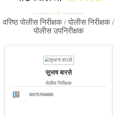
आरोग्यम प्रणाली
GPS आधारित मॉनिटरिंग सिस्टिम
वरिष्ठ पोलीस निरीक्षक / पोलीस निरीक्षक /
CM Dashboard
पोलीस उपनिरीक्षक
पोलीस स्टेशन कामगिरी डॅशबोर्ड
नागपूर परिक्षेत्र क्रीडा स्पर्धा
2025
सुभाष बारसे
पोलीस निरीक्षक
8975769495
BDDS / DOG UNIT
पोलीस बिनतारी संदेश